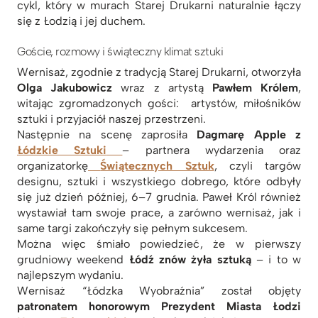
cykl, który w murach Starej Drukarni naturalnie łączy
się z Łodzią i jej duchem.
Goście, rozmowy i świąteczny klimat sztuki
Wernisaż, zgodnie z tradycją Starej Drukarni, otworzyła
Olga Jakubowicz
wraz z artystą
Pawłem Królem
,
witając zgromadzonych gości: artystów, miłośników
sztuki i przyjaciół naszej przestrzeni.
Następnie na scenę zaprosiła
Dagmarę Apple z
Łódzkie Sztuki
– partnera wydarzenia oraz
organizatorkę
Świątecznych Sztuk
, czyli targów
designu, sztuki i wszystkiego dobrego, które odbyły
się już dzień później, 6–7 grudnia. Paweł Król również
wystawiał tam swoje prace, a zarówno wernisaż, jak i
same targi zakończyły się pełnym sukcesem.
Można więc śmiało powiedzieć, że w pierwszy
grudniowy weekend
Łódź znów żyła sztuką
– i to w
najlepszym wydaniu.
Wernisaż “Łódzka Wyobraźnia” został objęty
patronatem honorowym Prezydent Miasta Łodzi