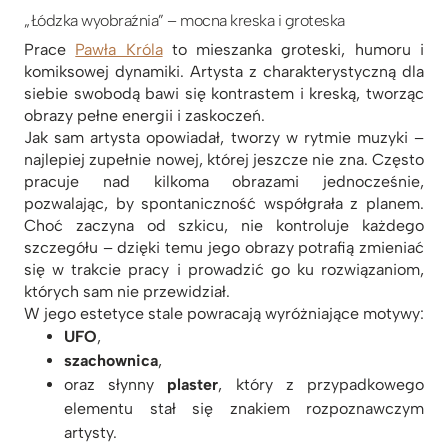
„Łódzka wyobraźnia” – mocna kreska i groteska
Prace
Pawła Króla
to mieszanka groteski, humoru i
komiksowej dynamiki. Artysta z charakterystyczną dla
siebie swobodą bawi się kontrastem i kreską, tworząc
obrazy pełne energii i zaskoczeń.
Jak sam artysta opowiadał, tworzy w rytmie muzyki –
najlepiej zupełnie nowej, której jeszcze nie zna. Często
pracuje nad kilkoma obrazami jednocześnie,
pozwalając, by spontaniczność współgrała z planem.
Choć zaczyna od szkicu, nie kontroluje każdego
szczegółu – dzięki temu jego obrazy potrafią zmieniać
się w trakcie pracy i prowadzić go ku rozwiązaniom,
których sam nie przewidział.
W jego estetyce stale powracają wyróżniające motywy:
UFO
,
szachownica
,
oraz słynny
plaster
, który z przypadkowego
elementu stał się znakiem rozpoznawczym
artysty.