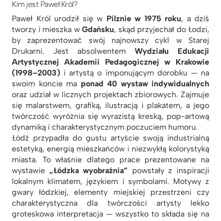
Kim jest Paweł Król?
Paweł Król urodził się w
Pilznie w 1975 roku
, a dziś
tworzy i mieszka w
Gdańsku
, skąd przyjechał do Łodzi,
by zaprezentować swój najnowszy cykl w Starej
Drukarni. Jest absolwentem
Wydziału Edukacji
Artystycznej Akademii Pedagogicznej w Krakowie
(1998–2003)
i artystą o imponującym dorobku — na
swoim koncie ma
ponad 40 wystaw indywidualnych
oraz udział w licznych projektach zbiorowych. Zajmuje
się malarstwem, grafiką, ilustracją i plakatem, a jego
twórczość wyróżnia się wyrazistą kreską, pop-artową
dynamiką i charakterystycznym poczuciem humoru.
Łódź przypadła do gustu artyście swoją industrialną
estetyką, energią mieszkańców i niezwykłą kolorystyką
miasta. To właśnie dlatego prace prezentowane na
wystawie
„Łódzka wyobraźnia”
powstały z inspiracji
lokalnym klimatem, językiem i symbolami. Motywy z
gwary łódzkiej, elementy miejskiej przestrzeni czy
charakterystyczna dla twórczości artysty lekko
groteskowa interpretacja — wszystko to składa się na