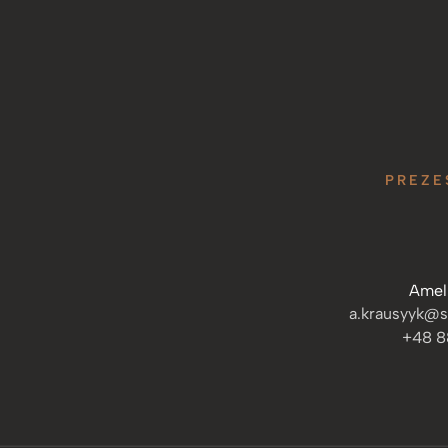
PREZE
Amel
a.krausyyk@s
+48 8