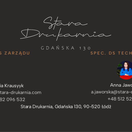
S ZARZĄDU
SPEC. DS TEC
Anna Jaw
ia Krausyyk
a.jaworska@stara-
tara-drukarnia.com
+48 512 5
82 096 532
Stara Drukarnia, Gdańska 130, 90-520 Łódź