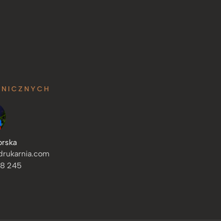
HNICZNYCH
orska
drukarnia.com
28 245